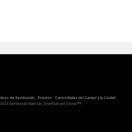
ideos de Sembrando
Eventos
Curiosidades del Campo y la Ciudad
 2023 Sembrando Noticias. Diseñado por
Social PY