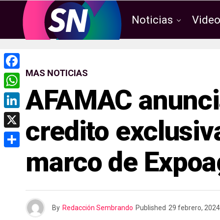
Noticias
Vide
MAS NOTICIAS
F
AFAMAC anuncia
a
W
c
h
L
credito exclusi
e
a
i
X
b
t
n
marco de Expoa
o
C
s
k
o
o
A
e
k
m
p
d
p
p
By
Redacción Sembrando
Published
29 febrero, 2024
I
a