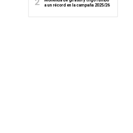
Molienda de girasol y trigo rumbo
a un récord en la campaña 2025/26