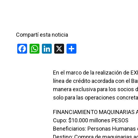
n
r
t
i
Compartí esta noticia
r
F
W
Li
X
C
a
h
n
o
ce
at
ke
m
En el marco de la realización de 
b
s
dI
p
línea de crédito acordada con el B
o
A
n
ar
manera exclusiva para los socios de 
o
p
tir
solo para las operaciones concreta
k
p
FINANCIAMIENTO MAQUINARIAS A
Cupo: $10.000 millones PESOS
Beneficiarios: Personas Humanas co
Destino: Compra de maquinarias agr