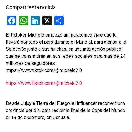
Compartí esta noticia
F
W
Li
X
C
a
h
n
o
El tiktoker Michelo empezó un maratónico viaje que lo
ce
at
ke
m
llevará por todo el país durante el Mundial, para alentar a la
b
s
dI
p
Selección junto a sus hinchas, en una interacción pública
o
A
n
ar
que se transmitirán en sus redes sociales para más de 24
millones de seguidores
o
p
tir
https://www.tiktok.com/@michelo2.0
k
p
https://www.tiktok.com/@michelo2.0
Desde Jujuy a Tierra del Fuego, el influencer recorrerá una
provincia por día, para recibir la final de la Copa del Mundo
el 18 de diciembre, en Ushuaia.