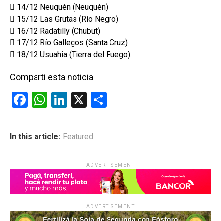
 14/12 Neuquén (Neuquén)
 15/12 Las Grutas (Río Negro)
 16/12 Radatilly (Chubut)
 17/12 Río Gallegos (Santa Cruz)
 18/12 Usuahia (Tierra del Fuego).
Compartí esta noticia
F
W
Li
X
C
a
h
n
o
ce
at
ke
m
In this article:
Featured
b
s
dI
p
o
A
n
ar
ADVERTISEMENT
o
p
tir
k
p
ADVERTISEMENT