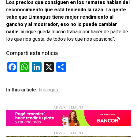
Los precios que consiguen en los remates hablan del
reconocimiento que está teniendo la raza.
La gente
sabe que Limangus tiene mejor rendimiento al
gancho y al mostrador, eso no lo puede cambiar
nadie
; aunque queda mucho trabajo por hacer de parte de
los que nos gusta, de todos los que nos apasiona”.
Compartí esta noticia
F
W
Li
X
C
a
h
n
o
ce
at
ke
m
In this article:
limangus
b
s
dI
p
o
A
n
ar
ADVERTISEMENT
o
p
tir
k
p
ADVERTISEMENT