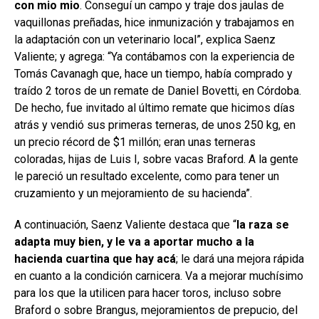
con mio mio
. Conseguí un campo y traje dos jaulas de
vaquillonas preñadas, hice inmunización y trabajamos en
la adaptación con un veterinario local”, explica Saenz
Valiente; y agrega: “Ya contábamos con la experiencia de
Tomás Cavanagh que, hace un tiempo, había comprado y
traído 2 toros de un remate de Daniel Bovetti, en Córdoba.
De hecho, fue invitado al último remate que hicimos días
atrás y vendió sus primeras terneras, de unos 250 kg, en
un precio récord de $1 millón; eran unas terneras
coloradas, hijas de Luis I, sobre vacas Braford. A la gente
le pareció un resultado excelente, como para tener un
cruzamiento y un mejoramiento de su hacienda”.
A continuación, Saenz Valiente destaca que “
la raza se
adapta muy bien, y le va a aportar mucho a la
hacienda cuartina que hay acá
; le dará una mejora rápida
en cuanto a la condición carnicera. Va a mejorar muchísimo
para los que la utilicen para hacer toros, incluso sobre
Braford o sobre Brangus, mejoramientos de prepucio, del