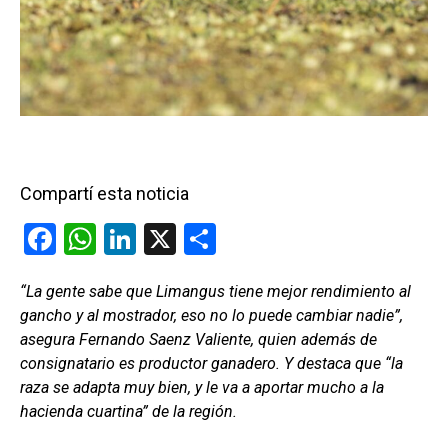
Compartí esta noticia
F
W
Li
X
C
a
h
n
o
“La gente sabe que Limangus tiene mejor rendimiento al
ce
at
ke
m
gancho y al mostrador, eso no lo puede cambiar nadie”,
b
s
dI
p
asegura Fernando Saenz Valiente, quien además de
o
A
n
ar
consignatario es productor ganadero. Y destaca que “la
raza se adapta muy bien, y le va a aportar mucho a la
o
p
tir
hacienda cuartina” de la región.
k
p