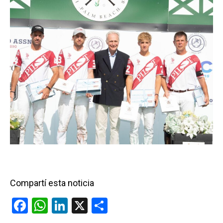
Compartí esta noticia
F
W
Li
X
C
a
h
n
o