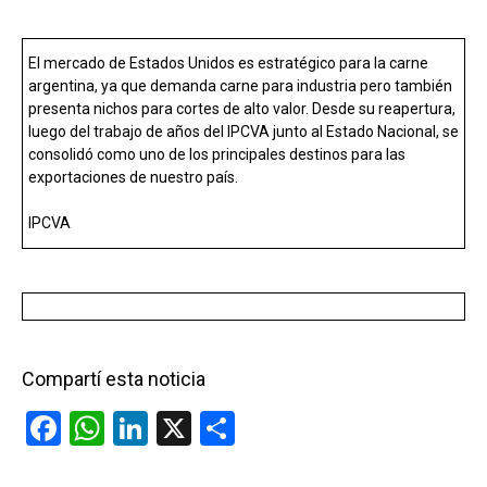
El mercado de Estados Unidos es estratégico para la carne
argentina, ya que demanda carne para industria pero también
presenta nichos para cortes de alto valor. Desde su reapertura,
luego del trabajo de años del IPCVA junto al Estado Nacional, se
consolidó como uno de los principales destinos para las
exportaciones de nuestro país.
IPCVA
Compartí esta noticia
F
W
Li
X
C
a
h
n
o