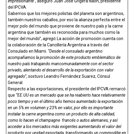
impresionante”,
aseguró Juan José Grigera Naón, presidente
del IPCVA.
Sabemos que los mejores polistas del planeta son argentinos,
también nuestros caballos, por eso la alianza perfecta entre el
mejor polo del mundo que proviene de nuestro país y la carne
argentina que también es reconocida para muchos como la
mejor del mundo”,
agregó.
La acción de promoción cuenta con
la colaboración de la Cancillería Argentina a través del
Consulado en Miami.
“Desde el consulado argentino
acompañamos la promoción de este producto emblemático de
nuestro país trabajando mancomunadamente con el sector
privado, alentando el desarrollo de la exportación con valor
agregado”
, sostuvo Leandro Fernández Suarez, Cónsul
General.
Respecto a las exportaciones, el presidente del IPCVA remarcó
que
“EE.UU es un mercado que se ha reabierto hace relativamente
poco tiempo y en el último año hemos aumentado la exportación
en un 5% en volumen y 23% en valor, por ello es importante
instalar la carne argentina como un producto de alta calidad,
como lo hacen el champagne francés o autos alemanes, y así
acceder a los mercados más exigentes aumentando el valor del
producto por unidad exportada, transformando un commoditie en