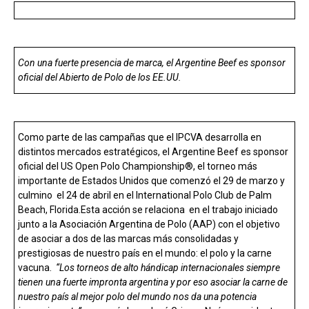
ce
at
ke
m
b
s
dI
p
o
A
n
ar
Con una fuerte presencia de marca, el Argentine Beef es sponsor
oficial del Abierto de Polo de los EE.UU.
o
p
tir
k
p
Como parte de las campañas que el IPCVA desarrolla en
distintos mercados estratégicos, el Argentine Beef es sponsor
oficial del US Open Polo Championship®, el torneo más
importante de Estados Unidos que comenzó el 29 de marzo y
culmino el 24 de abril en el International Polo Club de Palm
Beach, Florida.Esta acción se relaciona en el trabajo iniciado
junto a la Asociación Argentina de Polo (AAP) con el objetivo
de asociar a dos de las marcas más consolidadas y
prestigiosas de nuestro país en el mundo: el polo y la carne
vacuna.
“Los torneos de alto hándicap internacionales siempre
tienen una fuerte impronta argentina y por eso asociar la carne de
nuestro país al mejor polo del mundo nos da una potencia