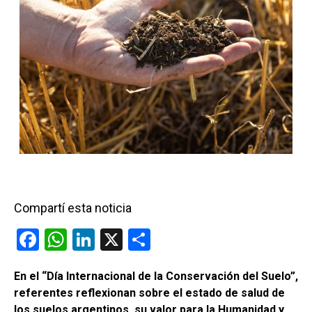
Compartí esta noticia
F
W
Li
X
C
a
h
n
o
En el “Día Internacional de la Conservación del Suelo”,
ce
at
ke
m
referentes reflexionan sobre el estado de salud de
b
s
dI
p
los suelos argentinos, su valor para la Humanidad y