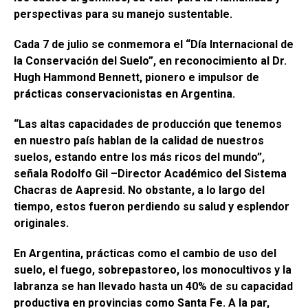
o
A
n
ar
perspectivas para su manejo sustentable.
o
p
tir
Cada 7 de julio se conmemora el “Día Internacional de
k
p
la Conservación del Suelo”, en reconocimiento al Dr.
Hugh Hammond Bennett, pionero e impulsor de
prácticas conservacionistas en Argentina.
“Las altas capacidades de producción que tenemos
en nuestro país hablan de la calidad de nuestros
suelos, estando entre los más ricos del mundo”,
señala Rodolfo Gil –Director Académico del Sistema
Chacras de Aapresid. No obstante, a lo largo del
tiempo, estos fueron perdiendo su salud y esplendor
originales.
En Argentina, prácticas como el cambio de uso del
suelo, el fuego, sobrepastoreo, los monocultivos y la
labranza se han llevado hasta un 40% de su capacidad
productiva en provincias como Santa Fe. A la par,