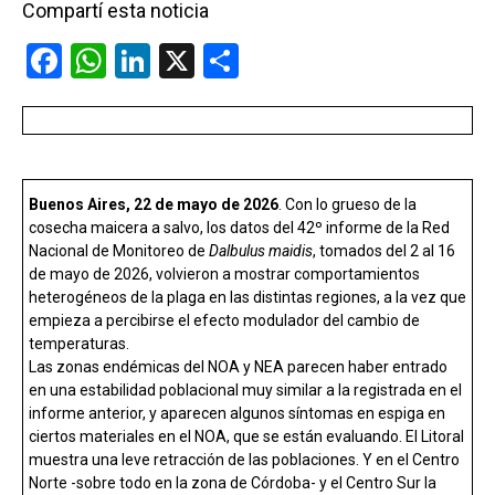
Compartí esta noticia
F
W
Li
X
C
a
h
n
o
ce
at
ke
m
b
s
dI
p
o
A
n
ar
Buenos Aires, 22 de mayo de 2026
. Con lo grueso de la
o
p
tir
cosecha maicera a salvo, los datos del 42º informe de la Red
Nacional de Monitoreo de
Dalbulus maidis
, tomados del 2 al 16
k
p
de mayo de 2026, volvieron a mostrar comportamientos
heterogéneos de la plaga en las distintas regiones, a la vez que
empieza a percibirse el efecto modulador del cambio de
temperaturas.
Las zonas endémicas del NOA y NEA parecen haber entrado
en una estabilidad poblacional muy similar a la registrada en el
informe anterior, y aparecen algunos síntomas en espiga en
ciertos materiales en el NOA, que se están evaluando. El Litoral
muestra una leve retracción de las poblaciones. Y en el Centro
Norte -sobre todo en la zona de Córdoba- y el Centro Sur la