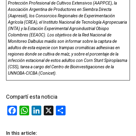
Protección Profesional de Cultivos Extensivos (AAPPCE), la
Asociación Argentina de Productores en Siembra Directa
(Aapresid), los Consorcios Regionales de Experimentación
Agrícola (CREA), el Instituto Nacional de Tecnología Agropecuaria
(INTA) y la Estación Experimental Agroindustrial Obispo
Colombres (EEAOC). Los objetivos de la Red Nacional de
Monitoreo Dalbulus maidis son informar sobre la captura de
adultos de esta especie con trampas cromáticas adhesivas en
regiones donde se cultiva de maíz, y sobre el porcentaje de la
infección estacional de estos adultos con Corn Stunt Spiroplasma
(CSS), tarea a cargo del Centro de Bioinvestigaciones de la
UNNOBA-CICBA (Conicet).
Compartí esta noticia
F
W
Li
X
C
a
h
n
o
ce
at
ke
m
In this article: