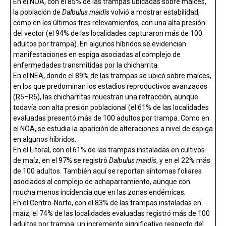
En el NOA, con el 85% de las trampas ubicadas sobre maíces,
la población de
Dalbulus maidis
volvió a mostrar estabilidad,
como en los últimos tres relevamientos, con una alta presión
del vector (el 94% de las localidades capturaron más de 100
adultos por trampa). En algunos híbridos se evidencian
manifestaciones en espiga asociadas al complejo de
enfermedades transmitidas por la chicharrita.
En el NEA, donde el 89% de las trampas se ubicó sobre maíces,
en los que predominan los estadios reproductivos avanzados
(R5–R6), las chicharritas muestran una retracción, aunque
todavía con alta presión poblacional (el 61% de las localidades
evaluadas presentó más de 100 adultos por trampa. Como en
el NOA, se estudia la aparición de alteraciones a nivel de espiga
en algunos híbridos.
En el Litoral, con el 61% de las trampas instaladas en cultivos
de maíz, en el 97% se registró
Dalbulus maidis
, y en el 22% más
de 100 adultos. También aquí se reportan síntomas foliares
asociados al complejo de achaparramiento, aunque con
mucha menos incidencia que en las zonas endémicas.
En el Centro-Norte, con el 83% de las trampas instaladas en
maíz, el 74% de las localidades evaluadas registró más de 100
adultos por trampa, un incremento significativo respecto del