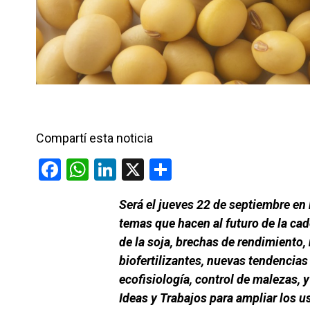
Compartí esta noticia
F
W
Li
X
C
a
h
n
o
Será el jueves 22 de septiembre en 
ce
at
ke
m
temas que hacen al futuro de la cad
b
s
dI
p
de la soja, brechas de rendimiento
o
A
n
ar
biofertilizantes, nuevas tendencia
o
p
tir
ecofisiología, control de malezas, 
k
p
Ideas y Trabajos para ampliar los u