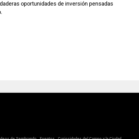
rdaderas oportunidades de inversión pensadas
.
ideos de Sembrando
Eventos
Curiosidades del Campo y la Ciudad