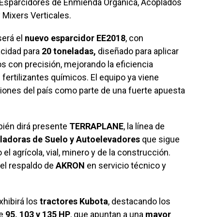
s, Esparcidores de Enmienda Orgánica, Acoplados
 Mixers Verticales.
será el
nuevo esparcidor EE2018
, con
cidad para
20 toneladas,
diseñado para aplicar
 con precisión, mejorando la eficiencia
fertilizantes químicos. El equipo ya viene
giones del país como parte de una fuerte apuesta
bién dirá presente
TERRAPLANE
, la línea de
eladoras de Suelo y Autoelevadores
que sigue
 agrícola, vial, minero y de la construcción.
 el respaldo de
AKRON
en servicio técnico y
xhibirá los
tractores Kubota
, destacando los
de
95, 103 y 135 HP
, que apuntan a una
mayor