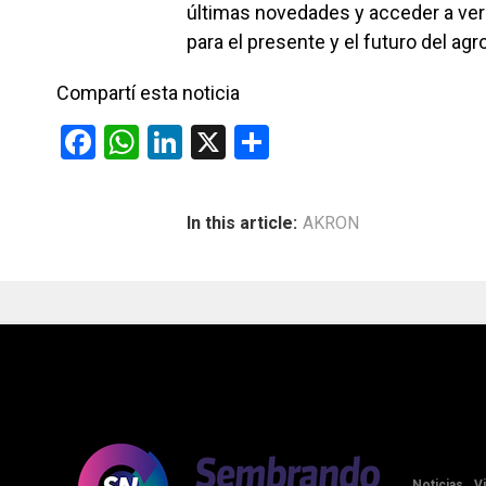
últimas novedades y acceder a ve
para el presente y el futuro del agro
Compartí esta noticia
F
W
Li
X
C
a
h
n
o
ce
at
ke
m
In this article:
AKRON
b
s
dI
p
o
A
n
ar
o
p
tir
k
p
Noticias
V