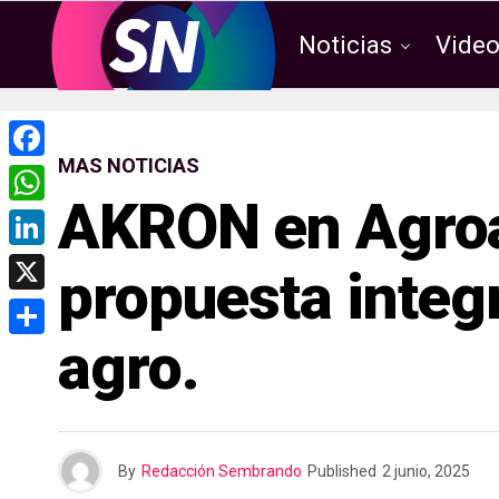
Noticias
Vide
MAS NOTICIAS
F
AKRON en Agroa
a
W
c
h
L
propuesta integr
e
a
i
X
b
t
n
agro.
o
C
s
k
o
o
A
e
k
m
p
d
p
p
By
Redacción Sembrando
Published
2 junio, 2025
I
a