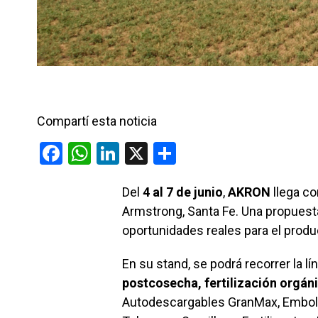
Compartí esta noticia
F
W
Li
X
C
a
h
n
o
Del
4 al 7 de junio
,
AKRON
llega c
ce
at
ke
m
Armstrong, Santa Fe. Una propuest
b
s
dI
p
oportunidades reales para el produ
o
A
n
ar
o
p
tir
En su stand, se podrá recorrer la 
postcosecha, fertilización orgán
k
p
Autodescargables GranMax, Embols