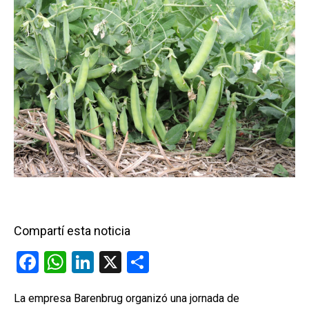
Compartí esta noticia
F
W
Li
X
C
a
h
n
o
La empresa Barenbrug organizó una jornada de
ce
at
ke
m