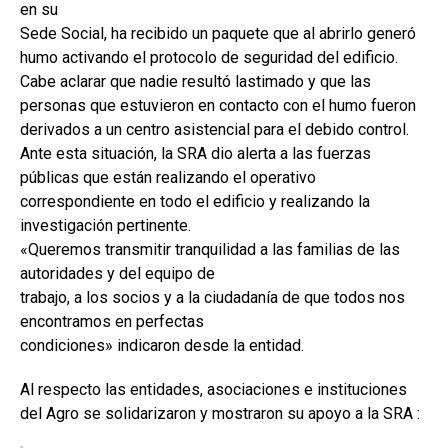
en su
b
s
dI
p
Sede Social, ha recibido un paquete que al abrirlo generó
o
A
n
ar
humo activando el protocolo de seguridad del edificio.
Cabe aclarar que nadie resultó lastimado y que las
o
p
tir
personas que estuvieron en contacto con el humo fueron
k
p
derivados a un centro asistencial para el debido control.
Ante esta situación, la SRA dio alerta a las fuerzas
públicas que están realizando el operativo
correspondiente en todo el edificio y realizando la
investigación pertinente.
«Queremos transmitir tranquilidad a las familias de las
autoridades y del equipo de
trabajo, a los socios y a la ciudadanía de que todos nos
encontramos en perfectas
condiciones» indicaron desde la entidad.
Al respecto las entidades, asociaciones e instituciones
del Agro se solidarizaron y mostraron su apoyo a la SRA :