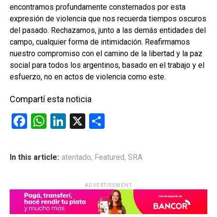
encontramos profundamente consternados por esta
expresión de violencia que nos recuerda tiempos oscuros
del pasado. Rechazamos, junto a las demás entidades del
campo, cualquier forma de intimidación. Reafirmamos
nuestro compromiso con el camino de la libertad y la paz
social para todos los argentinos, basado en el trabajo y el
esfuerzo, no en actos de violencia como este.
Compartí esta noticia
F
W
Li
X
C
a
h
n
o
ce
at
ke
m
In this article:
atentado
,
Featured
,
SRA
b
s
dI
p
o
A
n
ar
ADVERTISEMENT
o
p
tir
k
p