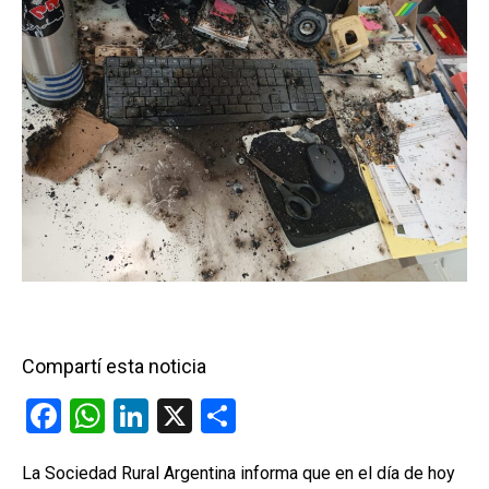
Compartí esta noticia
F
W
Li
X
C
a
h
n
o
La Sociedad Rural Argentina informa que en el día de hoy
ce
at
ke
m