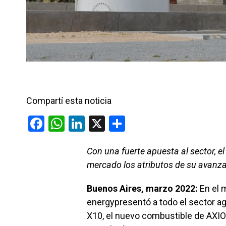
Compartí esta noticia
F
W
Li
X
C
a
h
n
o
Con una fuerte apuesta al sector, e
ce
at
ke
m
mercado los atributos de su avan
b
s
dI
p
o
A
n
ar
Buenos Aires, marzo 2022:
En el m
o
p
tir
energypresentó a todo el sector 
X10, el nuevo combustible de AXIO
k
p