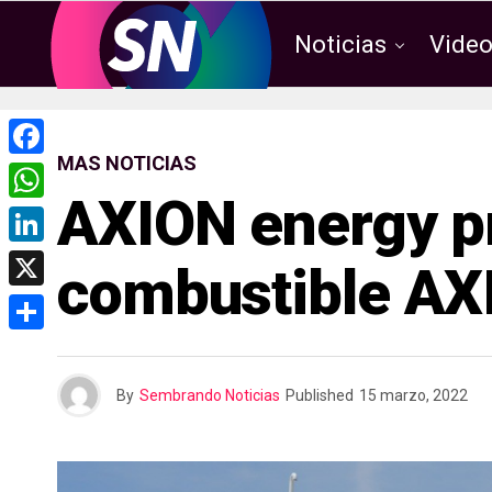
Noticias
Vide
MAS NOTICIAS
F
AXION energy p
a
W
c
h
L
combustible AX
e
a
i
X
b
t
n
o
C
s
k
o
o
A
By
Sembrando Noticias
Published
15 marzo, 2022
e
k
m
p
d
p
p
I
a