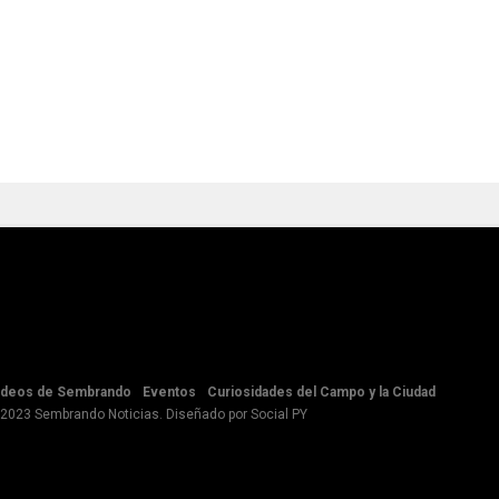
ideos de Sembrando
Eventos
Curiosidades del Campo y la Ciudad
 2023 Sembrando Noticias. Diseñado por
Social PY