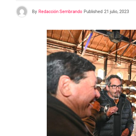
n
r
By
Redacción Sembrando
Published
21 julio, 2023
t
i
r