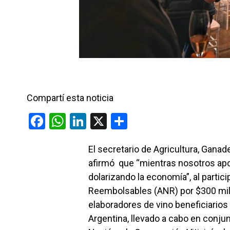
Compartí esta noticia
F
W
Li
X
C
a
h
n
o
El secretario de Agricultura, Ganad
ce
at
ke
m
afirmó que “mientras nosotros apo
b
s
dI
p
dolarizando la economía”, al partic
o
A
n
ar
Reembolsables (ANR) por $300 mil
o
p
tir
elaboradores de vino beneficiarios
k
p
Argentina, llevado a cabo en conjun