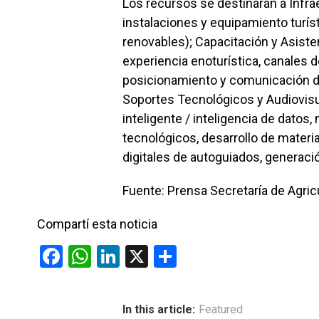
Los recursos se destinarán a Infrae
instalaciones y equipamiento turísti
renovables); Capacitación y Asisten
experiencia enoturística, canales 
posicionamiento y comunicación dig
Soportes Tecnológicos y Audiovisu
inteligente / inteligencia de datos
tecnológicos, desarrollo de mater
digitales de autoguiados, generació
Fuente: Prensa Secretaría de Agric
Compartí esta noticia
F
W
Li
X
C
a
h
n
o
ce
at
ke
m
In this article:
Featured