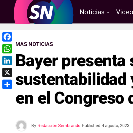
Noticias
Vide
MAS NOTICIAS
F
Bayer presenta 
a
W
c
h
L
sustentabilidad 
e
a
i
X
b
t
n
en el Congreso 
o
C
s
k
o
o
A
e
k
m
p
d
p
p
By
Redacción Sembrando
Published
4 agosto, 2023
I
a