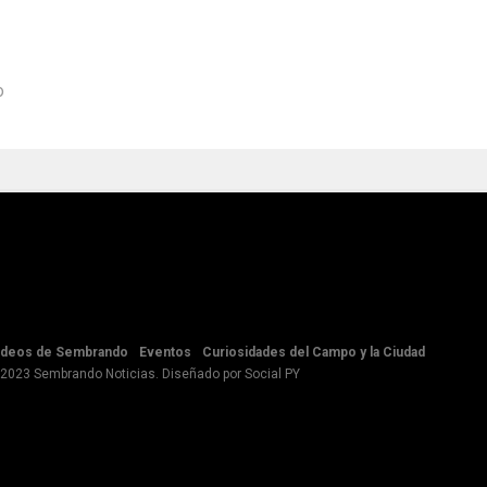
o
ideos de Sembrando
Eventos
Curiosidades del Campo y la Ciudad
 2023 Sembrando Noticias. Diseñado por
Social PY