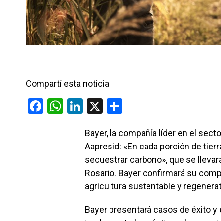
Compartí esta noticia
F
W
Li
X
C
a
h
n
o
Bayer, la compañía líder en el secto
ce
at
ke
m
Aapresid: «En cada porción de tier
b
s
dI
p
secuestrar carbono», que se llevará
o
A
n
ar
Rosario. Bayer confirmará su comp
o
p
tir
agricultura sustentable y regenerat
k
p
Bayer presentará casos de éxito y