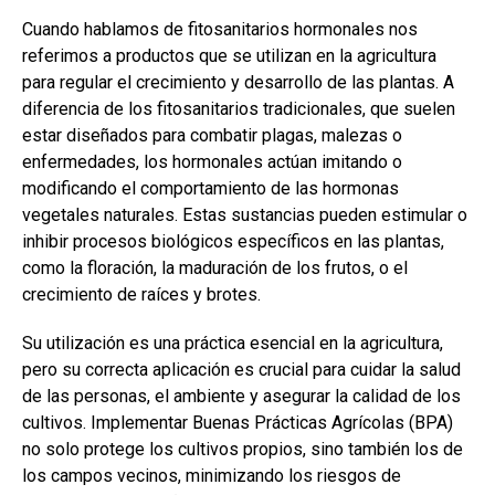
a
h
n
o
Cuando hablamos de fitosanitarios hormonales nos
ce
at
ke
m
referimos a productos que se utilizan en la agricultura
b
s
dI
p
para regular el crecimiento y desarrollo de las plantas. A
o
A
n
ar
diferencia de los fitosanitarios tradicionales, que suelen
estar diseñados para combatir plagas, malezas o
o
p
tir
enfermedades, los hormonales actúan imitando o
k
p
modificando el comportamiento de las hormonas
vegetales naturales. Estas sustancias pueden estimular o
inhibir procesos biológicos específicos en las plantas,
como la floración, la maduración de los frutos, o el
crecimiento de raíces y brotes.
Su utilización es una práctica esencial en la agricultura,
pero su correcta aplicación es crucial para cuidar la salud
de las personas, el ambiente y asegurar la calidad de los
cultivos. Implementar Buenas Prácticas Agrícolas (BPA)
no solo protege los cultivos propios, sino también los de
los campos vecinos, minimizando los riesgos de