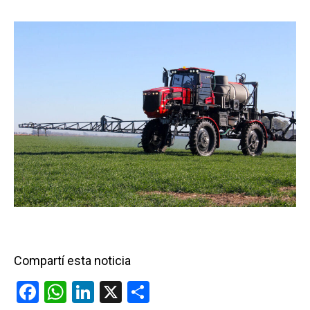
Compartí esta noticia
F
W
Li
X
C