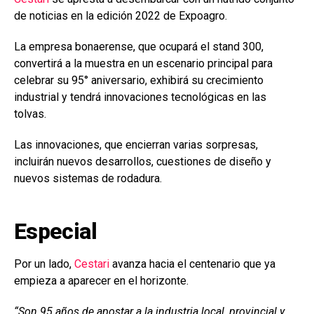
o
p
tir
de noticias en la edición 2022 de Expoagro.
k
p
La empresa bonaerense, que ocupará el stand 300,
convertirá a la muestra en un escenario principal para
celebrar su 95° aniversario, exhibirá su crecimiento
industrial y tendrá innovaciones tecnológicas en las
tolvas.
Las innovaciones, que encierran varias sorpresas,
incluirán nuevos desarrollos, cuestiones de diseño y
nuevos sistemas de rodadura.
Especial
Por un lado,
Cestari
avanza hacia el centenario que ya
empieza a aparecer en el horizonte.
“Son 95 años de apostar a la industria local, provincial y