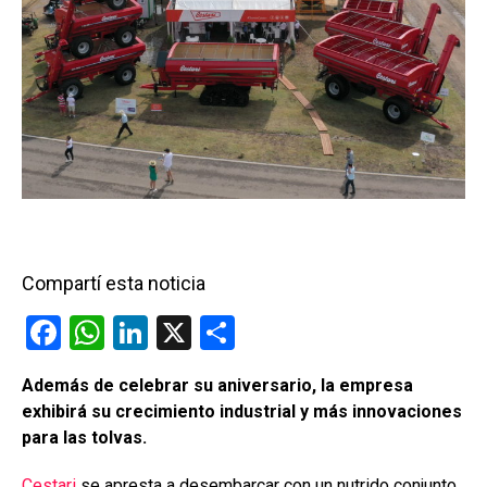
Compartí esta noticia
F
W
Li
X
C
a
h
n
o
Además de celebrar su aniversario, la empresa
ce
at
ke
m
exhibirá su crecimiento industrial y más innovaciones
b
s
dI
p
para las tolvas.
o
A
n
ar
Cestari
se apresta a desembarcar con un nutrido conjunto