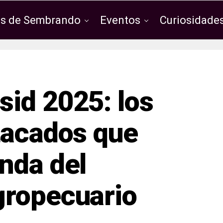
os de Sembrando
Eventos
Curiosidades
id 2025: los
tacados que
nda del
gropecuario