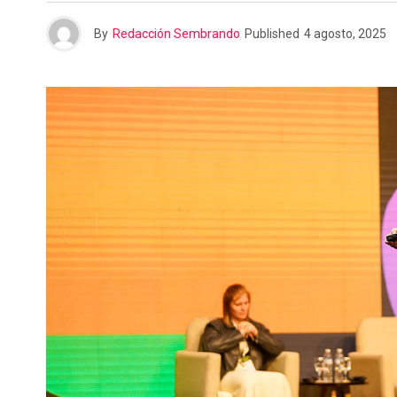
n
r
By
Redacción Sembrando
Published
4 agosto, 2025
t
i
r