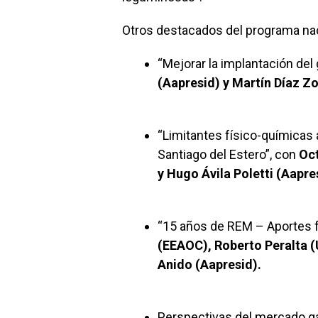
Otros destacados del programa nac
“Mejorar la implantación del 
(Aapresid) y Martín Díaz Z
“Limitantes físico-químicas 
Santiago del Estero”, con
Oct
y Hugo Ávila Poletti (Aapre
“15 años de REM – Aportes fr
(EEAOC), Roberto Peralta (
Anido (Aapresid).
Perspectivas del mercado g