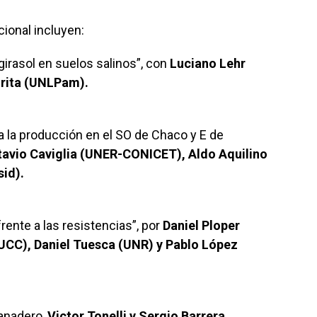
ional incluyen:
girasol en suelos salinos”, con
Luciano Lehr
orita (UNLPam).
a la producción en el SO de Chaco y E de
avio Caviglia (UNER-CONICET), Aldo Aquilino
sid).
ente a las resistencias”, por
Daniel Ploper
UCC), Daniel Tuesca (UNR) y Pablo López
anadero,
Victor Tonelli y Sergio Barrera