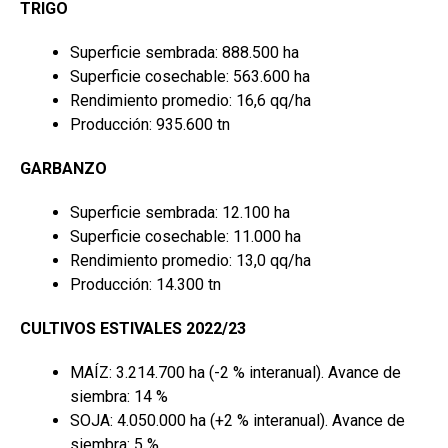
TRIGO
ce
at
ke
m
b
s
dI
p
Superficie sembrada: 888.500 ha
Superficie cosechable: 563.600 ha
o
A
n
ar
Rendimiento promedio: 16,6 qq/ha
o
p
tir
Producción: 935.600 tn
k
p
GARBANZO
Superficie sembrada: 12.100 ha
Superficie cosechable: 11.000 ha
Rendimiento promedio: 13,0 qq/ha
Producción: 14.300 tn
CULTIVOS ESTIVALES 2022/23
MAÍZ: 3.214.700 ha (-2 % interanual). Avance de
siembra: 14 %
SOJA: 4.050.000 ha (+2 % interanual). Avance de
siembra: 5 %