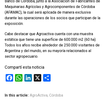
Banco de Córdoba, junto a la Asociación de Fabricantes de
Maquinarias Agrícolas y Agrocomponentes de Córdoba
(AFAMAC), la cual será aplicada de manera exclusiva
durante las operaciones de los socios que participan de la
exposición.
Cabe destacar que Agroactiva cuenta con una muestra
estática que tiene una superficie de 600.000 m2 (60 ha).
Todos los años recibe alrededor de 250.000 visitantes de
Argentina y del mundo, en su mayoría relacionados al
sector agropecuario.
Compartí esta noticia
F
W
Li
X
C
a
h
n
o
ce
at
ke
m
In this article:
AgroActiva
,
Córdoba
b
s
dI
p