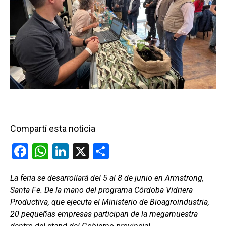
Compartí esta noticia
F
W
Li
X
C
a
h
n
o
La feria se desarrollará del 5 al 8 de junio en Armstrong,
ce
at
ke
m
Santa Fe. De la mano del programa Córdoba Vidriera
b
s
dI
p
Productiva, que ejecuta el Ministerio de Bioagroindustria,
o
A
n
ar
20 pequeñas empresas participan de la megamuestra