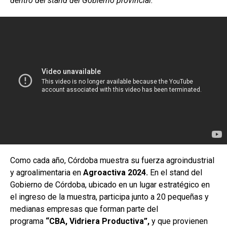
dentro del stand del Gobierno provincial.
o
p
tir
k
p
Como cada año, Córdoba muestra su fuerza agroindustrial
y agroalimentaria en
Agroactiva 2024.
En el stand del
Gobierno de Córdoba, ubicado en un lugar estratégico en
el ingreso de la muestra, participa junto a 20 pequeñas y
medianas empresas que forman parte del
programa
“CBA, Vidriera Productiva”,
y que provienen