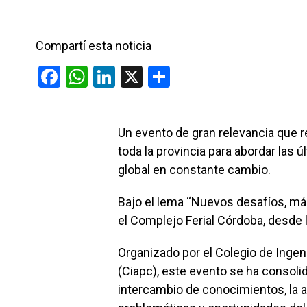
Compartí esta noticia
F
W
Li
X
C
a
h
n
o
ce
at
ke
m
Un evento de gran relevancia que r
b
s
dI
p
toda la provincia para abordar las
o
A
n
ar
global en constante cambio.
o
p
tir
Bajo el lema “Nuevos desafíos, más 
k
p
el Complejo Ferial Córdoba, desde l
Organizado por el Colegio de Inge
(Ciapc), este evento se ha consol
intercambio de conocimientos, la ac