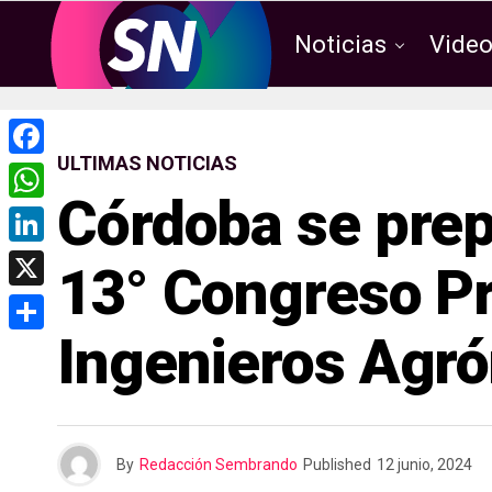
Noticias
Vide
ULTIMAS NOTICIAS
F
Córdoba se prepa
a
W
c
h
L
13° Congreso Pr
e
a
i
X
b
t
n
Ingenieros Agr
o
C
s
k
o
o
A
e
k
m
p
d
p
p
By
Redacción Sembrando
Published
12 junio, 2024
I
a