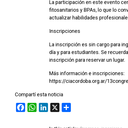
La participación en este evento ce
fitosanitarios y BPAs, lo que lo co
actualizar habilidades profesionale
Inscripciones
La inscripción es sin cargo para i
día y para estudiantes. Se recuerda
inscripción para reservar un lugar.
Más información e inscripciones:
https://ciacordoba.org.ar/13congre
Compartí esta noticia
F
W
Li
X
C
a
h
n
o
ce
at
ke
m