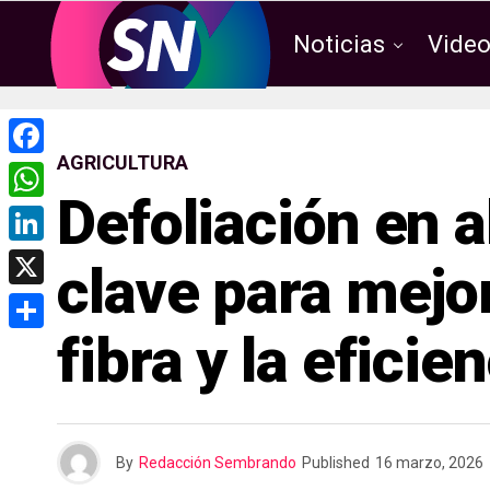
Noticias
Vide
AGRICULTURA
F
Defoliación en a
a
W
c
h
L
clave para mejor
e
a
i
X
b
t
n
fibra y la efici
o
C
s
k
o
o
A
e
k
m
p
d
p
p
By
Redacción Sembrando
Published
16 marzo, 2026
I
a