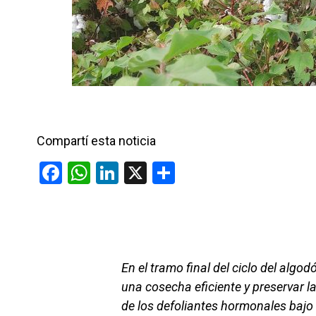
Compartí esta noticia
F
W
Li
X
C
a
h
n
o
ce
at
ke
m
b
s
dI
p
o
A
n
ar
En el tramo final del ciclo del algod
o
p
tir
una cosecha eficiente y preservar la
k
p
de los defoliantes hormonales bajo