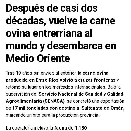
ce
at
ke
m
Después de casi dos
b
s
dI
p
décadas, vuelve la carne
o
A
n
ar
o
p
tir
ovina entrerriana al
k
p
mundo y desembarca en
Medio Oriente
Tras 19 años sin envíos al exterior, la
carne ovina
producida en Entre Ríos volvió a cruzar fronteras
y
retomó su lugar en los mercados internacionales. Bajo la
supervisión del
Servicio Nacional de Sanidad y Calidad
Agroalimentaria (SENASA)
, se concretó una exportación
de
17 mil toneladas con destino al Sultanato de Omán
,
marcando un hito para la producción provincial.
La operatoria incluyó la
faena de 1.180