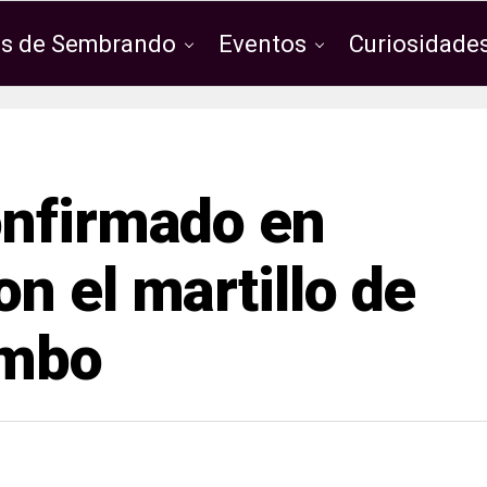
os de Sembrando
Eventos
Curiosidades
onfirmado en
n el martillo de
ombo