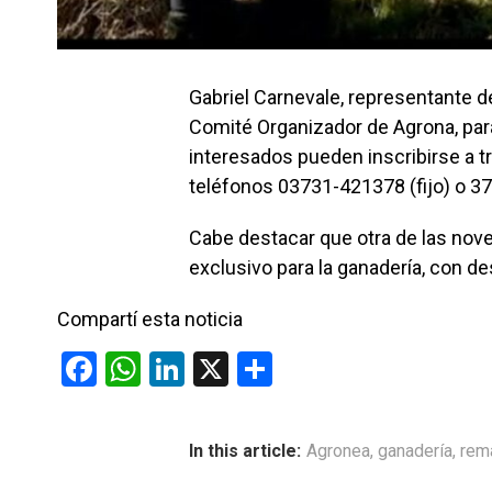
Gabriel Carnevale, representante de
Comité Organizador de Agrona, par
interesados pueden inscribirse a 
teléfonos 03731-421378 (fijo) o 37
Cabe destacar que otra de las nov
exclusivo para la ganadería, con d
Compartí esta noticia
F
W
Li
X
C
a
h
n
o
ce
at
ke
m
In this article:
Agronea
,
ganadería
,
rem
b
s
dI
p