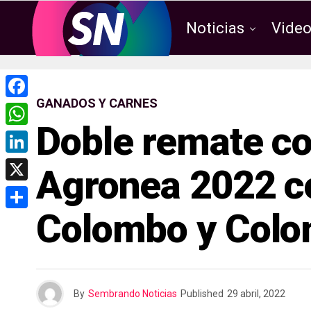
Noticias
Vide
GANADOS Y CARNES
F
Doble remate c
a
W
c
h
L
Agronea 2022 co
e
a
i
X
b
t
n
Colombo y Col
o
C
s
k
o
o
A
e
k
m
p
d
p
p
By
Sembrando Noticias
Published
29 abril, 2022
I
a