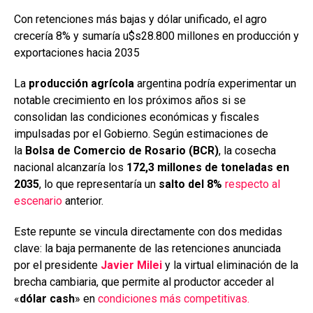
ce
at
ke
m
b
s
dI
p
Con retenciones más bajas y dólar unificado, el agro
crecería 8% y sumaría u$s28.800 millones en producción y
o
A
n
ar
exportaciones hacia 2035
o
p
tir
La
producción agrícola
argentina podría experimentar un
k
p
notable crecimiento en los próximos años si se
consolidan las condiciones económicas y fiscales
impulsadas por el Gobierno. Según estimaciones de
la
Bolsa de Comercio de Rosario (BCR)
, la cosecha
nacional alcanzaría los
172,3 millones de toneladas en
2035
, lo que representaría un
salto del 8%
respecto al
escenario
anterior.
Este repunte se vincula directamente con dos medidas
clave: la baja permanente de las retenciones anunciada
por el presidente
Javier Milei
y la virtual eliminación de la
brecha cambiaria, que permite al productor acceder al
«
dólar cash
» en
condiciones más competitivas.