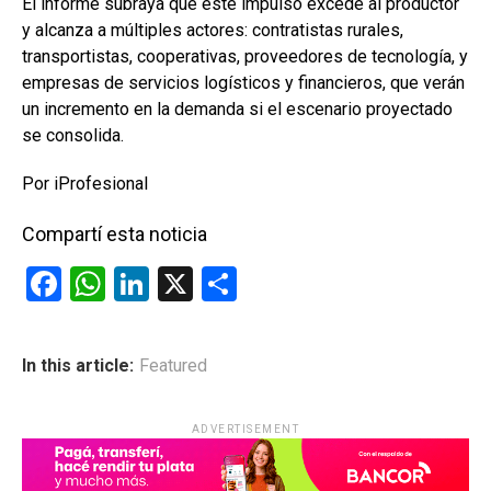
El informe subraya que este impulso excede al productor
y alcanza a múltiples actores: contratistas rurales,
transportistas, cooperativas, proveedores de tecnología, y
empresas de servicios logísticos y financieros, que verán
un incremento en la demanda si el escenario proyectado
se consolida.
Por iProfesional
Compartí esta noticia
F
W
Li
X
C
a
h
n
o
ce
at
ke
m
In this article:
Featured
b
s
dI
p
o
A
n
ar
ADVERTISEMENT
o
p
tir