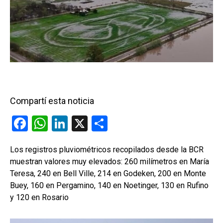
Compartí esta noticia
F
W
Li
X
C
a
h
n
o
Los registros pluviométricos recopilados desde la BCR
ce
at
ke
m
muestran valores muy elevados: 260 milímetros en María
b
s
dI
p
Teresa, 240 en Bell Ville, 214 en Godeken, 200 en Monte
o
A
n
ar
Buey, 160 en Pergamino, 140 en Noetinger, 130 en Rufino
y 120 en Rosario
o
p
tir
k
p