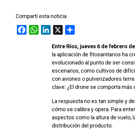
Compartí esta noticia
F
W
Li
X
C
a
h
n
o
Entre Ríos, jueves 6 de febrero d
ce
at
ke
m
la aplicación de fitosanitarios ha 
b
s
dI
p
evolucionado al punto de ser consi
o
A
n
ar
escenarios, como cultivos de difíc
o
p
tir
con aviones o pulverizadores terre
k
p
clave: ¿El drone se comporta más 
La respuesta no es tan simple y de
cómo se calibra y opera. Para ent
aspectos como la altura de vuelo, la 
distribución del producto.