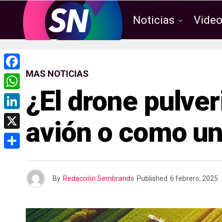
Noticias
Vide
MAS NOTICIAS
F
¿El drone pulve
a
W
c
h
L
avión o como un
e
a
i
X
b
t
n
o
C
s
k
o
o
A
By
Redacción Sembrando
Published
6 febrero, 2025
e
k
m
p
d
p
p
I
a