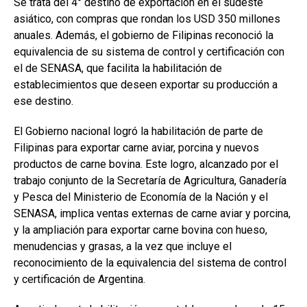
Se trata del 4° destino de exportación en el sudeste
ce
at
ke
m
asiático, con compras que rondan los USD 350 millones
b
s
dI
p
anuales. Además, el gobierno de Filipinas reconoció la
o
A
n
ar
equivalencia de su sistema de control y certificación con
el de SENASA, que facilita la habilitación de
o
p
tir
establecimientos que deseen exportar su producción a
k
p
ese destino.
El Gobierno nacional logró la habilitación de parte de
Filipinas para exportar carne aviar, porcina y nuevos
productos de carne bovina. Este logro, alcanzado por el
trabajo conjunto de la Secretaría de Agricultura, Ganadería
y Pesca del Ministerio de Economía de la Nación y el
SENASA, implica ventas externas de carne aviar y porcina,
y la ampliación para exportar carne bovina con hueso,
menudencias y grasas, a la vez que incluye el
reconocimiento de la equivalencia del sistema de control
y certificación de Argentina.