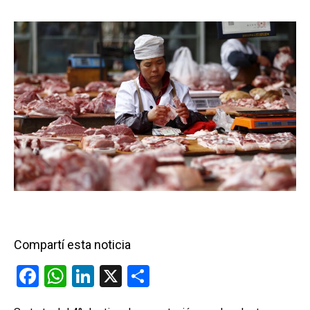
Compartí esta noticia
F
W
Li
X
C
a
h
n
o