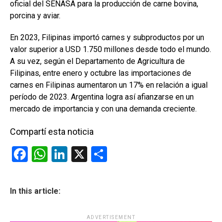
oficial del SENASA para la producción de carne bovina,
porcina y aviar.
En 2023, Filipinas importó carnes y subproductos por un
valor superior a USD 1.750 millones desde todo el mundo.
A su vez, según el Departamento de Agricultura de
Filipinas, entre enero y octubre las importaciones de
carnes en Filipinas aumentaron un 17% en relación a igual
período de 2023. Argentina logra así afianzarse en un
mercado de importancia y con una demanda creciente.
Compartí esta noticia
F
W
Li
X
C
a
h
n
o
ce
at
ke
m
In this article:
b
s
dI
p
o
A
n
ar
ADVERTISEMENT