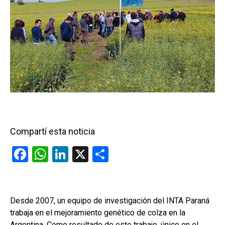
Compartí esta noticia
F
W
Li
X
C
a
h
n
o
ce
at
ke
m
b
s
dI
p
Desde 2007, un equipo de investigación del INTA Paraná
trabaja en el mejoramiento genético de colza en la
o
A
n
ar
Argentina. Como resultado de este trabajo, único en el