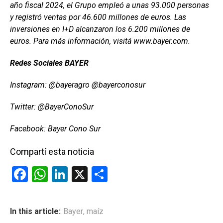
año fiscal 2024, el Grupo empleó a unas 93.000 personas
y registró ventas por 46.600 millones de euros. Las
inversiones en I+D alcanzaron los 6.200 millones de
euros. Para más información, visitá www.bayer.com.
Redes Sociales BAYER
Instagram: @bayeragro @bayerconosur
Twitter: @BayerConoSur
Facebook: Bayer Cono Sur
Compartí esta noticia
F
W
Li
X
C
a
h
n
o
ce
at
ke
m
In this article:
Bayer
,
maíz
b
s
dI
p