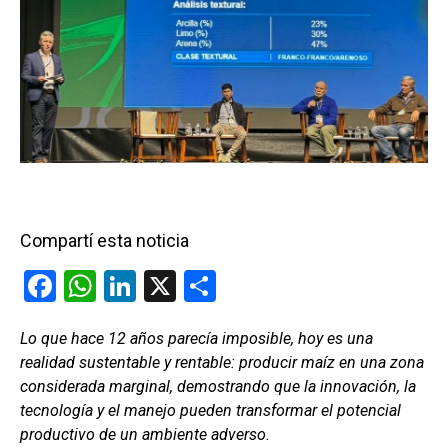
Compartí esta noticia
F
W
Li
X
C
a
h
n
o
Lo que hace 12 años parecía imposible, hoy es una
ce
at
ke
m
realidad sustentable y rentable: producir maíz en una zona
b
s
dI
p
considerada marginal, demostrando que la innovación, la
o
A
n
ar
tecnología y el manejo pueden transformar el potencial
productivo de un ambiente adverso.
o
p
tir