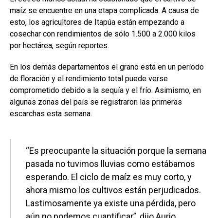
ce
at
ke
m
maíz se encuentre en una etapa complicada. A causa de
b
s
dI
p
esto, los agricultores de Itapúa están empezando a
o
A
n
ar
cosechar con rendimientos de sólo 1.500 a 2.000 kilos
por hectárea, según reportes.
o
p
tir
k
p
En los demás departamentos el grano está en un período
de floración y el rendimiento total puede verse
comprometido debido a la sequía y el frío. Asimismo, en
algunas zonas del país se registraron las primeras
escarchas esta semana.
“Es preocupante la situación porque la semana
pasada no tuvimos lluvias como estábamos
esperando. El ciclo de maíz es muy corto, y
ahora mismo los cultivos están perjudicados.
Lastimosamente ya existe una pérdida, pero
aún no podemos cuantificar”, dijo Aurio