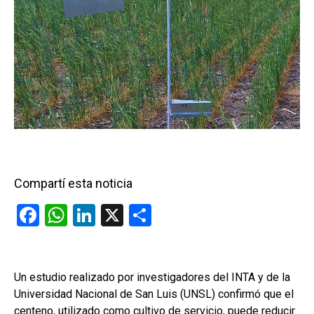
Compartí esta noticia
F
W
Li
X
C
a
h
n
o
ce
at
ke
m
b
s
dI
p
Un estudio realizado por investigadores del INTA y de la
Universidad Nacional de San Luis (UNSL) confirmó que el
o
A
n
ar
centeno, utilizado como cultivo de servicio, puede reducir