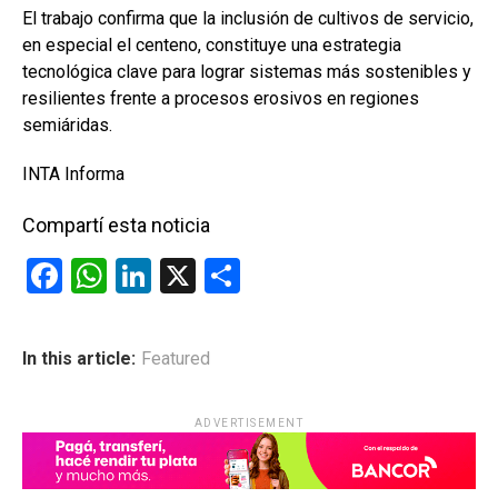
El trabajo confirma que la inclusión de cultivos de servicio,
en especial el centeno, constituye una estrategia
tecnológica clave para lograr sistemas más sostenibles y
resilientes frente a procesos erosivos en regiones
semiáridas.
INTA Informa
Compartí esta noticia
F
W
Li
X
C
a
h
n
o
ce
at
ke
m
In this article:
Featured
b
s
dI
p
o
A
n
ar
ADVERTISEMENT
o
p
tir
k
p