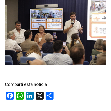
Compartí esta noticia
F
W
Li
X
C
a
h
n
o