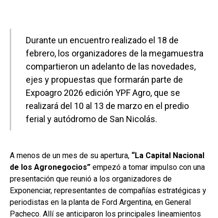
ce
at
ke
m
b
s
dI
p
o
A
n
ar
Durante un encuentro realizado el 18 de
o
p
tir
febrero, los organizadores de la megamuestra
k
p
compartieron un adelanto de las novedades,
ejes y propuestas que formarán parte de
Expoagro 2026 edición YPF Agro, que se
realizará del 10 al 13 de marzo en el predio
ferial y autódromo de San Nicolás.
A menos de un mes de su apertura,
“La Capital Nacional
de los Agronegocios”
empezó a tomar impulso con una
presentación que reunió a los organizadores de
Exponenciar, representantes de compañías estratégicas y
periodistas en la planta de Ford Argentina, en General
Pacheco. Allí se anticiparon los principales lineamientos