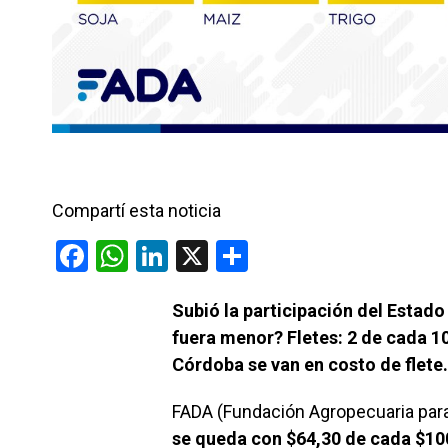
Compartí esta noticia
F
W
Li
X
C
a
h
n
o
Subió la participación del Estado 
ce
at
ke
m
fuera menor? Fletes: 2 de cada 
b
s
dI
p
Córdoba se van en costo de flete.
o
A
n
ar
o
p
tir
FADA (Fundación Agropecuaria para 
se queda con $64,30 de cada $100