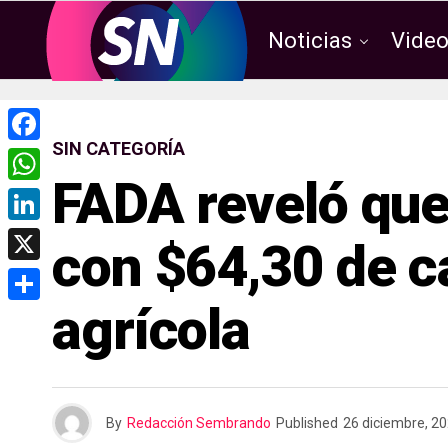
Noticias
Vide
SIN CATEGORÍA
F
FADA reveló que
a
W
c
h
L
con $64,30 de c
e
a
i
X
b
t
n
agrícola
o
C
s
k
o
o
A
e
k
m
p
d
p
p
By
Redacción Sembrando
Published
26 diciembre, 2
I
a