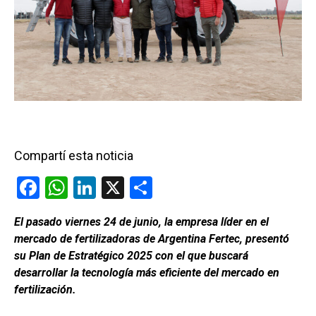
Compartí esta noticia
F
W
Li
X
C
a
h
n
o
El pasado viernes 24 de junio, la empresa líder en el
ce
at
ke
m
mercado de fertilizadoras de Argentina Fertec, presentó
b
s
dI
p
su Plan de Estratégico 2025 con el que buscará
o
A
n
ar
desarrollar la tecnología más eficiente del mercado en
fertilización.
o
p
tir