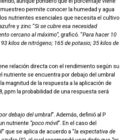
ciendo, aunque ponderó que el porcentaje viene
l muestreo permite conocer la humedad y agua
 los nutrientes esenciales que necesita el cultivo
azufre y zinc “
Si se cubre esa necesidad
ento cercano al máximo”,
graficó. “
Para hacer 10
93 kilos de nitrógeno; 165 de potasio; 35 kilos de
iene relación directa con el rendimiento según su
el nutriente se encuentra por debajo del umbral
 la magnitud de la respuesta a la aplicación de
 18, ppm la probabilidad de una respuesta será
 por debajo del umbral
”. Además, definió al P
 un nutriente
“poco móvil
”. En el caso del
l
” que se aplica de acuerdo a “
la expectativa de
el azufre (S), el cual recomendó usar dado que
“es