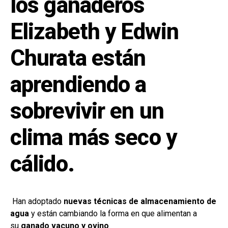
los ganaderos
k
p
Elizabeth y Edwin
Churata están
aprendiendo a
sobrevivir en un
clima más seco y
cálido.
Han adoptado
nuevas técnicas de almacenamiento de
agua
y están cambiando la forma en que alimentan a
su
ganado vacuno y ovino
.