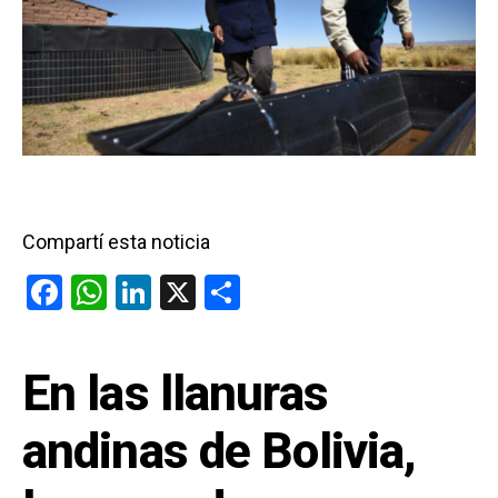
Compartí esta noticia
F
W
Li
X
C
a
h
n
o
ce
at
ke
m
En las llanuras
b
s
dI
p
o
A
n
ar
andinas de Bolivia,
o
p
tir