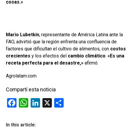
cosas.»
Mario Lubetkin
, representante de América Latina ante la
FAO, advirtió que la región enfrenta una confluencia de
factores que dificultan el cultivo de alimentos, con
costos
crecientes
y los efectos del
cambio climático
.
«Es una
receta perfecta para el desastre,»
afirmó.
Agrolatam.com
Compartí esta noticia
F
W
Li
X
C
a
h
n
o
ce
at
ke
m
In this article:
b
s
dI
p