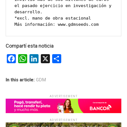
el pasado ejercicio en investigación y 
desarrollo.
*excl. mano de obra estacional
Más información: www.gdmseeds.com
Compartí esta noticia
F
W
Li
X
C
a
h
n
o
ce
at
ke
m
In this article:
GDM
b
s
dI
p
o
A
n
ar
ADVERTISEMENT
o
p
tir
k
p
ADVERTISEMENT