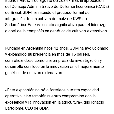
Buenos Aires, 1 de agosto de 2024.- Tras la aprobación
ce
at
ke
m
del Consejo Administrativo de Defensa Económica (CADE)
b
s
dI
p
de Brasil, GDM ha iniciado el proceso formal de
o
A
n
ar
integración de los activos de maíz de KWS en
Sudamérica. Este es un hito significativo para el liderazgo
o
p
tir
global de la compañía en genética de cultivos extensivos.
k
p
Fundada en Argentina hace 42 años, GDM ha evolucionado
y expandido su presencia en más de 15 países,
consolidándose como una empresa de investigación y
desarrollo con foco en la innovación en el mejoramiento
genético de cultivos extensivos.
«Esta expansión no sólo fortalece nuestra capacidad
operativa, sino también nuestro compromiso con la
excelencia y la innovación en la agricultura», dijo Ignacio
Bartolomé, CEO de GDM.