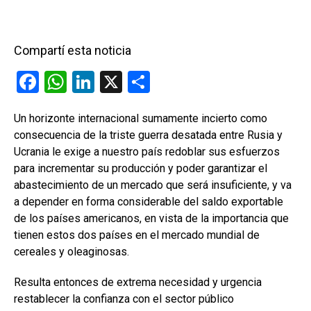
Compartí esta noticia
F
W
Li
X
C
a
h
n
o
Un horizonte internacional sumamente incierto como
ce
at
ke
m
consecuencia de la triste guerra desatada entre Rusia y
b
s
dI
p
Ucrania le exige a nuestro país redoblar sus esfuerzos
o
A
n
ar
para incrementar su producción y poder garantizar el
abastecimiento de un mercado que será insuficiente, y va
o
p
tir
a depender en forma considerable del saldo exportable
k
p
de los países americanos, en vista de la importancia que
tienen estos dos países en el mercado mundial de
cereales y oleaginosas.
Resulta entonces de extrema necesidad y urgencia
restablecer la confianza con el sector público