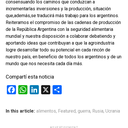
consensuando los caminos que conduzcan a
incrementarlas inversiones y la producción, situación
que,además,se traducirá más trabajo para los argentinos.
Reiteramos el compromiso de las cadenas de producción
de la República Argentina con la seguridad alimentaria
mundial y nuestra disposición a colaborar debatiendo y
aportando ideas que contribuyan a que la agroindustria
logre desarrollar todo su potencial en cada rincón de
nuestro país, en beneficio de todos los argentinos y de un
mundo que nos necesita cada día más.
Compartí esta noticia
F
W
Li
X
C
a
h
n
o
ce
at
ke
m
In this article:
alimentos
,
Featured
,
guerra
,
Rusia
,
Ucrania
b
s
dI
p
o
A
n
ar
ADVERTISEMENT