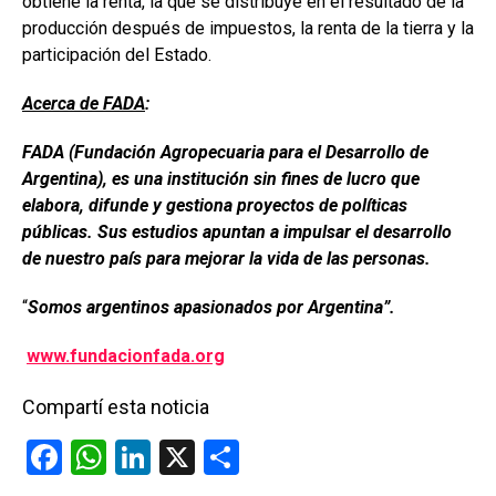
obtiene la renta, la que se distribuye en el resultado de la
producción después de impuestos, la renta de la tierra y la
participación del Estado.
Acerca de FADA
:
FADA (Fundación Agropecuaria para el Desarrollo de
Argentina), es una institución sin fines de lucro que
elabora, difunde y gestiona proyectos de políticas
públicas. Sus estudios apuntan a impulsar el desarrollo
de nuestro país para mejorar la vida de las personas.
“
Somos argentinos apasionados por Argentina”.
www.fundacionfada.org
Compartí esta noticia
F
W
Li
X
C
a
h
n
o