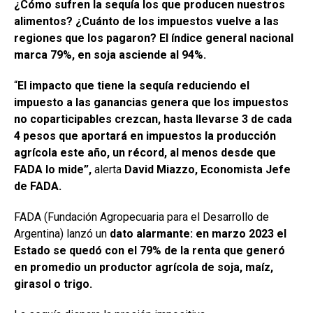
¿Cómo sufren la sequía los que producen nuestros
ce
at
ke
m
alimentos? ¿Cuánto de los impuestos vuelve a las
b
s
dI
p
regiones que los pagaron? El índice general nacional
o
A
n
ar
marca 79%, en soja asciende al 94%.
o
p
tir
“
El impacto que tiene la sequía reduciendo el
k
p
impuesto a las ganancias genera que los impuestos
no coparticipables crezcan, hasta llevarse 3 de cada
4 pesos que aportará en impuestos la producción
agrícola este año, un récord, al menos desde que
FADA lo mide”,
alerta
David Miazzo, Economista Jefe
de FADA.
FADA (Fundación Agropecuaria para el Desarrollo de
Argentina) lanzó un
dato alarmante: en marzo 2023 el
Estado se quedó con el 79% de la renta que generó
en promedio un productor agrícola de soja, maíz,
girasol o trigo.