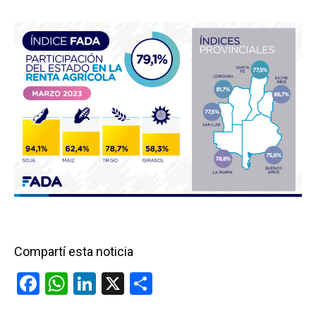
Compartí esta noticia
F
W
Li
X
C
a
h
n
o