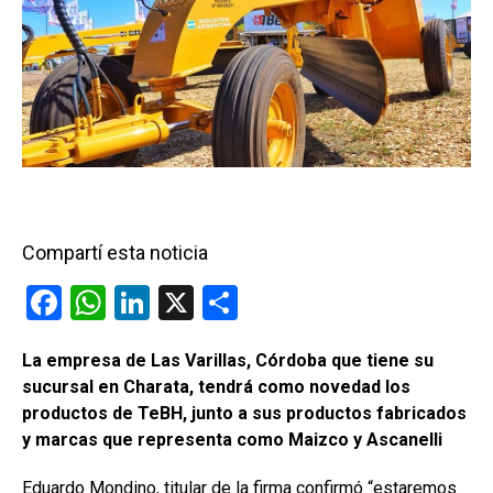
Compartí esta noticia
F
W
Li
X
C
a
h
n
o
La empresa de Las Varillas, Córdoba que tiene su
ce
at
ke
m
sucursal en Charata, tendrá como novedad los
b
s
dI
p
productos de TeBH, junto a sus productos fabricados
o
A
n
ar
y marcas que representa como Maizco y Ascanelli
o
p
tir
Eduardo Mondino, titular de la firma confirmó “estaremos