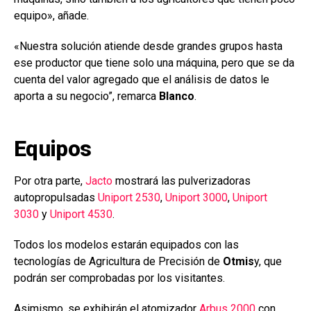
equipo», añade.
«Nuestra solución atiende desde grandes grupos hasta
ese productor que tiene solo una máquina, pero que se da
cuenta del valor agregado que el análisis de datos le
aporta a su negocio”, remarca
Blanco
.
Equipos
Por otra parte,
Jacto
mostrará las pulverizadoras
autopropulsadas
Uniport 2530
,
Uniport 3000
,
Uniport
3030
y
Uniport 4530
.
Todos los modelos estarán equipados con las
tecnologías de Agricultura de Precisión de
Otmis
y, que
podrán ser comprobadas por los visitantes.
Asimismo, se exhibirán el atomizador
Arbus 2000
con