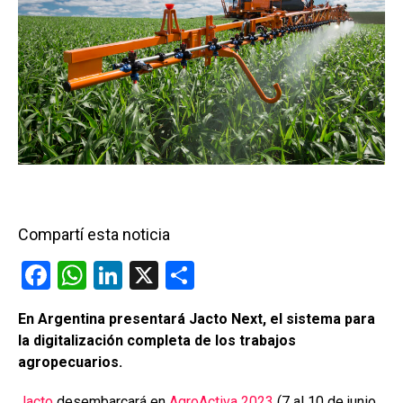
Compartí esta noticia
F
W
Li
X
C
a
h
n
o
En Argentina presentará Jacto Next, el sistema para
ce
at
ke
m
la digitalización completa de los trabajos
b
s
dI
p
agropecuarios.
o
A
n
ar
Jacto
desembarcará en
AgroActiva 2023
(7 al 10 de junio,