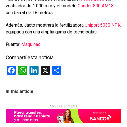
ventilador de 1.000 mm y el modelo
Condor 800 AM18
,
con barral de 18 metros.
Además, Jacto mostrará la fertilizadora
Uniport 5030 NPK
,
equipada con una amplia gama de tecnologías.
Fuente:
Maquinac
Compartí esta noticia
F
W
Li
X
C
a
h
n
o
ce
at
ke
m
In this article:
b
s
dI
p
o
A
n
ar
ADVERTISEMENT
o
p
tir
k
p