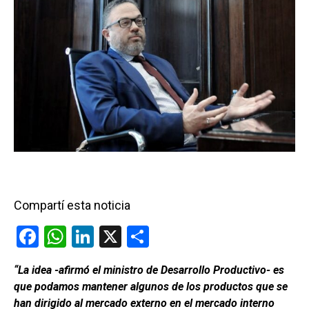
Compartí esta noticia
F
W
Li
X
C
a
h
n
o
“La idea -afirmó el ministro de Desarrollo Productivo- es
ce
at
ke
m
que podamos mantener algunos de los productos que se
b
s
dI
p
han dirigido al mercado externo en el mercado interno