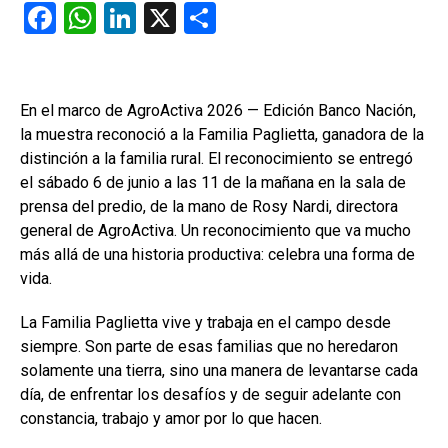
F
W
Li
X
C
a
h
n
o
ce
at
ke
m
b
s
dI
p
En el marco de AgroActiva 2026 — Edición Banco Nación,
la muestra reconoció a la Familia Paglietta, ganadora de la
o
A
n
ar
distinción a la familia rural. El reconocimiento se entregó
o
p
tir
el sábado 6 de junio a las 11 de la mañana en la sala de
k
p
prensa del predio, de la mano de Rosy Nardi, directora
general de AgroActiva. Un reconocimiento que va mucho
más allá de una historia productiva: celebra una forma de
vida.
La Familia Paglietta vive y trabaja en el campo desde
siempre. Son parte de esas familias que no heredaron
solamente una tierra, sino una manera de levantarse cada
día, de enfrentar los desafíos y de seguir adelante con
constancia, trabajo y amor por lo que hacen.