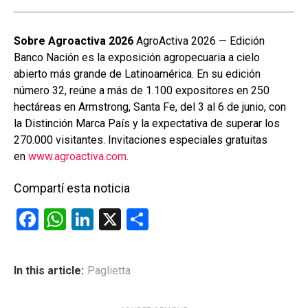
Sobre Agroactiva 2026
AgroActiva 2026 — Edición
Banco Nación es la exposición agropecuaria a cielo
abierto más grande de Latinoamérica. En su edición
número 32, reúne a más de 1.100 expositores en 250
hectáreas en Armstrong, Santa Fe, del 3 al 6 de junio, con
la Distinción Marca País y la expectativa de superar los
270.000 visitantes. Invitaciones especiales gratuitas
en
www.agroactiva.com
.
Compartí esta noticia
F
W
Li
X
C
a
h
n
o
ce
at
ke
m
In this article:
Paglietta
b
s
dI
p
o
A
n
ar