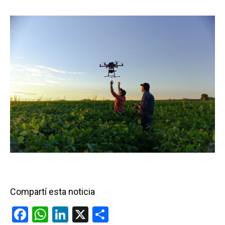
Compartí esta noticia
F
W
Li
X
C