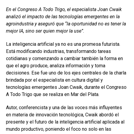
a
h
n
o
En el Congreso A Todo Trigo, el especialista Joan Cwaik
ce
at
ke
m
analizó el impacto de las tecnologías emergentes en la
b
s
dI
p
agroindustria y aseguró que “la oportunidad no es tener la
o
A
n
ar
mejor IA, sino ser quien mejor la use”.
o
p
tir
La inteligencia artificial ya no es una promesa futurista.
k
p
Está modificando industrias, transformando tareas
cotidianas y comenzando a cambiar también la forma en
que el agro produce, analiza información y toma
decisiones. Ese fue uno de los ejes centrales de la charla
brindada por el especialista en cultura digital y
tecnologías emergentes Joan Cwaik, durante el Congreso
A Todo Trigo que se realiza en Mar del Plata.
Autor, conferencista y una de las voces más influyentes
en materia de innovación tecnológica, Cwaik abordó el
presente y el futuro de la inteligencia artificial aplicada al
mundo productivo, poniendo el foco no solo en las