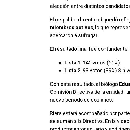
ce
at
ke
m
elección entre distintos candidatos
b
s
dI
p
o
A
n
ar
El respaldo a la entidad quedó refle
o
p
tir
miembros activos
, lo que represe
acercaron a sufragar.
k
p
El resultado final fue contundente:
Lista 1
: 145 votos (61%)
Lista 2
: 93 votos (39%) Sin v
Con este resultado, el biólogo
Edua
Comisión Directiva de la entidad rur
nuevo período de dos años.
Riera estará acompañado por parte
se suman a la Directiva. En la vice
productor agropecuario y exdirigen