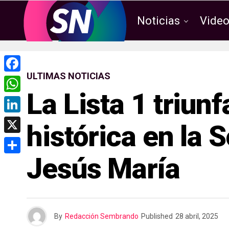
Noticias
Vide
ULTIMAS NOTICIAS
F
La Lista 1 triun
a
W
c
h
L
histórica en la 
e
a
i
X
b
t
n
Jesús María
o
C
s
k
o
o
A
e
k
m
p
d
p
p
By
Redacción Sembrando
Published
28 abril, 2025
I
a