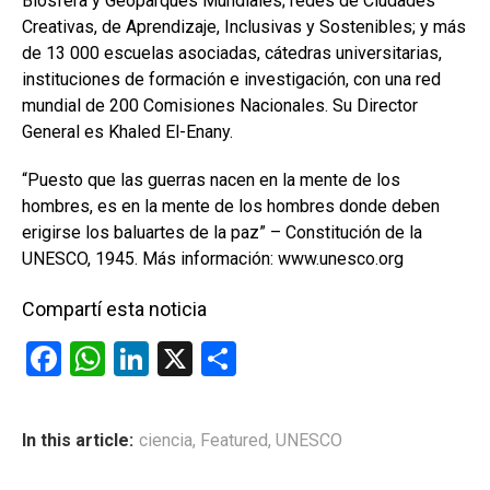
Biosfera y Geoparques Mundiales; redes de Ciudades
Creativas, de Aprendizaje, Inclusivas y Sostenibles; y más
de 13 000 escuelas asociadas, cátedras universitarias,
instituciones de formación e investigación, con una red
mundial de 200 Comisiones Nacionales. Su Director
General es Khaled El-Enany.
“Puesto que las guerras nacen en la mente de los
hombres, es en la mente de los hombres donde deben
erigirse los baluartes de la paz” – Constitución de la
UNESCO, 1945. Más información: www.unesco.org
Compartí esta noticia
F
W
Li
X
C
a
h
n
o
ce
at
ke
m
In this article:
ciencia
,
Featured
,
UNESCO
b
s
dI
p