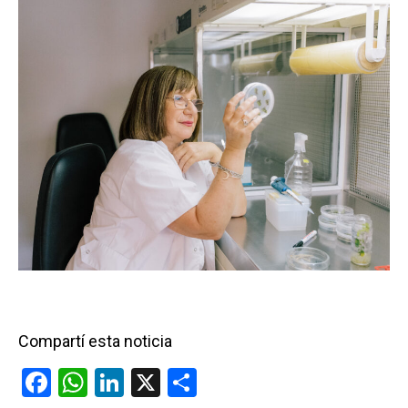
Compartí esta noticia
F
W
Li
X
C