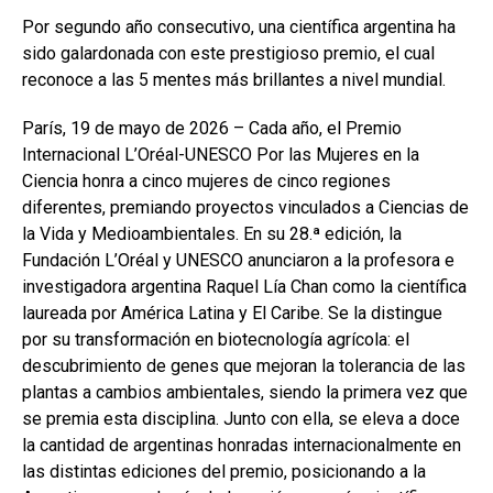
a
h
n
o
Por segundo año consecutivo, una científica argentina ha
ce
at
ke
m
sido galardonada con este prestigioso premio, el cual
b
s
dI
p
reconoce a las 5 mentes más brillantes a nivel mundial.
o
A
n
ar
París, 19 de mayo de 2026 – Cada año, el Premio
o
p
tir
Internacional L’Oréal-UNESCO Por las Mujeres en la
k
p
Ciencia honra a cinco mujeres de cinco regiones
diferentes, premiando proyectos vinculados a Ciencias de
la Vida y Medioambientales. En su 28.ª edición, la
Fundación L’Oréal y UNESCO anunciaron a la profesora e
investigadora argentina Raquel Lía Chan como la científica
laureada por América Latina y El Caribe. Se la distingue
por su transformación en biotecnología agrícola: el
descubrimiento de genes que mejoran la tolerancia de las
plantas a cambios ambientales, siendo la primera vez que
se premia esta disciplina. Junto con ella, se eleva a doce
la cantidad de argentinas honradas internacionalmente en
las distintas ediciones del premio, posicionando a la