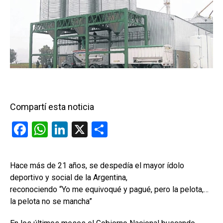
Compartí esta noticia
F
W
Li
X
C
a
h
n
o
ce
at
ke
m
Hace más de 21 años, se despedía el mayor ídolo
b
s
dI
p
deportivo y social de la Argentina,
o
A
n
ar
reconociendo “Yo me equivoqué y pagué, pero la pelota,…
la pelota no se mancha”
o
p
tir