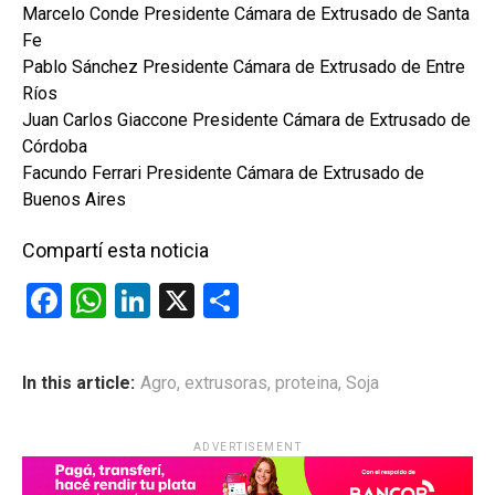
Marcelo Conde Presidente Cámara de Extrusado de Santa
Fe
Pablo Sánchez Presidente Cámara de Extrusado de Entre
Ríos
Juan Carlos Giaccone Presidente Cámara de Extrusado de
Córdoba
Facundo Ferrari Presidente Cámara de Extrusado de
Buenos Aires
Compartí esta noticia
F
W
Li
X
C
a
h
n
o
ce
at
ke
m
In this article:
Agro
,
extrusoras
,
proteina
,
Soja
b
s
dI
p
o
A
n
ar
ADVERTISEMENT
o
p
tir