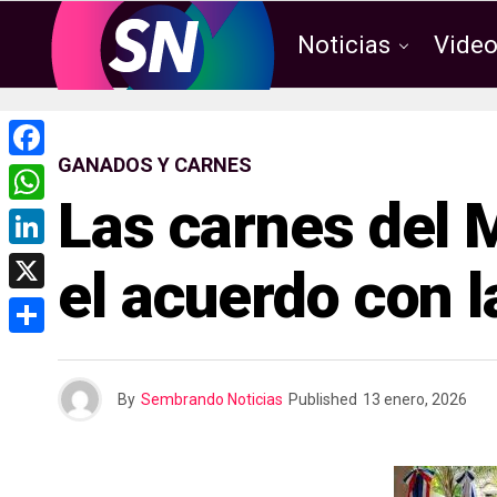
Noticias
Vide
GANADOS Y CARNES
F
Las carnes del
a
W
c
h
L
el acuerdo con l
e
a
i
X
b
t
n
o
C
s
k
o
o
A
By
Sembrando Noticias
Published
13 enero, 2026
e
k
m
p
d
p
p
I
a