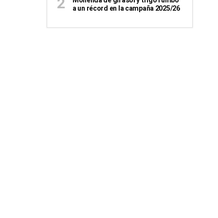
Molienda de girasol y trigo rumbo
a un récord en la campaña 2025/26