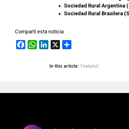
Sociedad Rural Argentina 
Sociedad Rural Brasilera (
Compartí esta noticia
F
W
Li
X
C
a
h
n
o
ce
at
ke
m
In this article:
Featured
b
s
dI
p
o
A
n
ar
o
p
tir
k
p