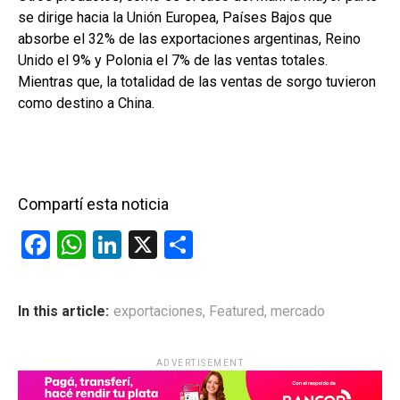
se dirige hacia la Unión Europea, Países Bajos que
absorbe el 32% de las exportaciones argentinas, Reino
Unido el 9% y Polonia el 7% de las ventas totales.
Mientras que, la totalidad de las ventas de sorgo tuvieron
como destino a China.
Compartí esta noticia
F
W
Li
X
C
a
h
n
o
ce
at
ke
m
In this article:
exportaciones
,
Featured
,
mercado
b
s
dI
p
o
A
n
ar
ADVERTISEMENT
o
p
tir