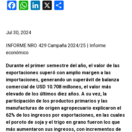
F
W
Li
X
C
a
h
n
o
ce
at
ke
m
b
s
dI
p
Jul 30, 2024
o
A
n
ar
INFORME NRO. 429 Campaña 2024/25 | Informe
o
p
tir
económico
k
p
Durante el primer semestre del año, el valor de las
exportaciones superó con amplio margen a las
importaciones, generando un superávit de balanza
comercial de USD 10.708 millones, el valor más
elevado de los últimos diez años. A su vez, la
participación de los productos primarios y las
manufacturas de origen agropecuario explicaron el
62% de los ingresos por exportaciones, en las cuales
el poroto de soja y el trigo en grano fueron los que
más aumentaron sus ingresos, con incrementos de