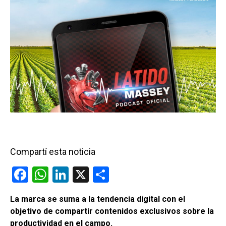
Compartí esta noticia
F
W
Li
X
C
a
h
n
o
La marca se suma a la tendencia digital con el
ce
at
ke
m
objetivo de compartir contenidos exclusivos sobre la
b
s
dI
p
productividad en el campo.