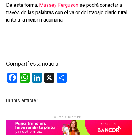
De esta forma,
Massey Ferguson
se podrá conectar a
través de las palabras con el valor del trabajo diario rural
junto a la mejor maquinaria.
Compartí esta noticia
F
W
Li
X
C
a
h
n
o
ce
at
ke
m
In this article:
b
s
dI
p
o
A
n
ar
ADVERTISEMENT
o
p
tir
k
p