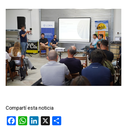
Compartí esta noticia
F
W
Li
X
C