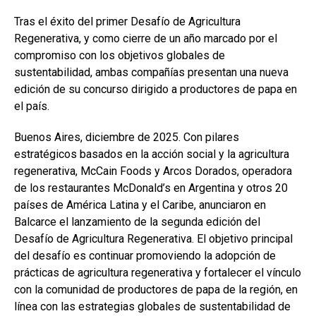
a
h
n
o
Tras el éxito del primer Desafío de Agricultura
ce
at
ke
m
Regenerativa, y como cierre de un año marcado por el
b
s
dI
p
compromiso con los objetivos globales de
o
A
n
ar
sustentabilidad, ambas compañías presentan una nueva
edición de su concurso dirigido a productores de papa en
o
p
tir
el país.
k
p
Buenos Aires, diciembre de 2025. Con pilares
estratégicos basados en la acción social y la agricultura
regenerativa, McCain Foods y Arcos Dorados, operadora
de los restaurantes McDonald’s en Argentina y otros 20
países de América Latina y el Caribe, anunciaron en
Balcarce el lanzamiento de la segunda edición del
Desafío de Agricultura Regenerativa. El objetivo principal
del desafío es continuar promoviendo la adopción de
prácticas de agricultura regenerativa y fortalecer el vínculo
con la comunidad de productores de papa de la región, en
línea con las estrategias globales de sustentabilidad de