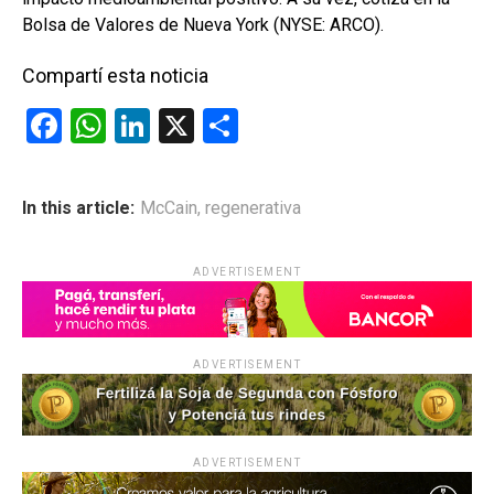
Bolsa de Valores de Nueva York (NYSE: ARCO).
Compartí esta noticia
F
W
Li
X
C
a
h
n
o
ce
at
ke
m
In this article:
McCain
,
regenerativa
b
s
dI
p
o
A
n
ar
ADVERTISEMENT
o
p
tir
k
p
ADVERTISEMENT
ADVERTISEMENT